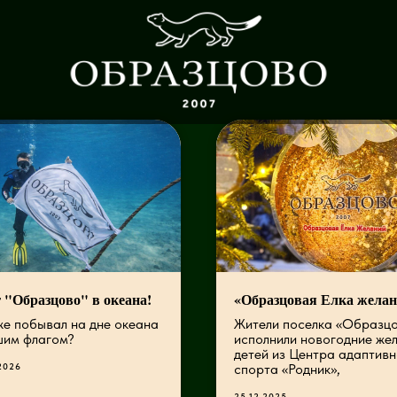
 "Образцово" в океана!
«Образцовая Елка жела
же побывал на дне океана
Жители поселка «Образц
шим флагом?
исполнили новогодние же
детей из Центра адаптивн
2026
спорта «Родник»,
25.12.2025