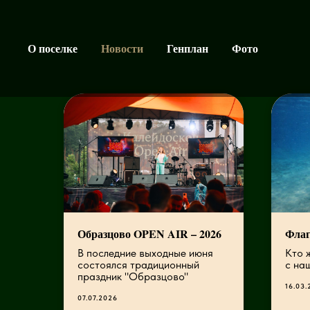
О поселке
Новости
Генплан
Фото
Образцово OPEN AIR – 2026
Флаг
В последние выходные июня
Кто 
состоялся традиционный
с на
праздник "Образцово"
16.03.
07.07.2026