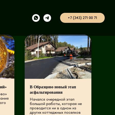
+7 (343) 271 00 71
ний»
В Образцово новый этап
асфальтирования
ово»
лания
Начался очередной этап
ого
большой работы, которая не
проводится ни в одном из
других коттеджных поселков